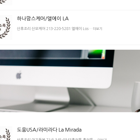
하나맘스케어/앨에이 LA
산후조리 산모케어 213-220-5281 엘에이 Los…
더보기
도움USA/라미라다 La Mirada
산후조리 아기돌봄 714) 345-9343훌러톤 훌러튼…