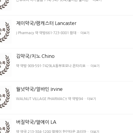
더보기
제이약국/랭캐스터 Lancaster
J Pharmacy 약 약방661-723-8001 팜데…
더보기
김약국/치노 Chino
약 약방 909-591-7429LA동부포모나 온타리오 …
더보기
월넛약국/얼바인 Irvine
WALNUT VILLAGE PHARMACY 약 약방94…
더보기
버질약국/앨에이 LA
약 약국 213-384-1200 엘에이 한인타운 코리아…
더보기