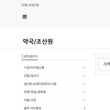
08월 06일(목)
약국/조산원
Category
기관/타주업소록
건축/집수리
냉난방/상점식당장비/소방
마켓/떡집/정육점
미용/건강
법무,이민행정