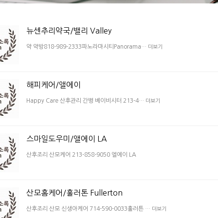
뉴센추리약국/밸리 Valley
약 약방818-989-2333파노라마시티Panorama…
더보기
해피케어/앨에이
Happy Care 산후관리 간병 베이비시터 213-4…
더보기
스마일도우미/앨에이 LA
산후조리 산모케어 213-858-9050 엘에이 LA
산모홈케어/훌러톤 Fullerton
산후조리 산모 신생아케어 714-590-0033훌러튼 …
더보기