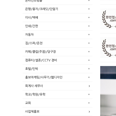
온라인쇼핑몰
은행/융자/크레딧/단말기
이사/택배
인쇄/간판
자동차
짐/스파/온천
카페/클럽(주점)/당구장
컴퓨터/셀폰/CCTV 경비
호텔/민박
홍보마케팅/사무기/웹디자인
회계사 세무사
학교/학원/유학
교회
사업체홍보