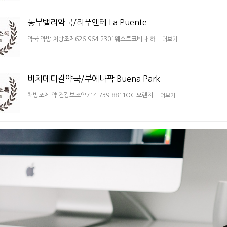
동부밸리약국/라푸엔테 La Puente
약국 약방 처방조제626-964-2301웨스트코비나 하…
더보기
비치메디칼약국/부에나팍 Buena Park
처방조제 약 건강보조약714-739-8811OC 오렌지…
더보기