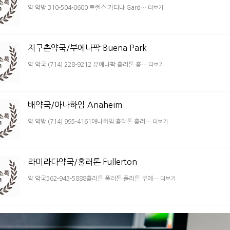
약 약방 310-504-0600 토렌스 가디나 Gard…
더보기
지구촌약국/부에나팍 Buena Park
약 약국 (714) 228-9212 뷰에나팍 훌러톤 훌…
더보기
배약국/아나하임 Anaheim
약 약방 (714) 995-4161애나하임 훌러톤 훌러…
더보기
라미라다약국/훌러톤 Fullerton
약 약국562-943-5888훌러튼 풀러톤 풀러튼 부에…
더보기