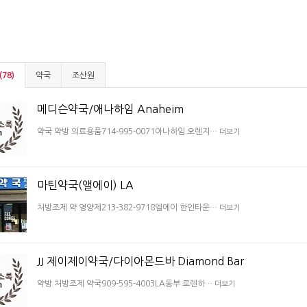
78)
약국
조산원
메디슨약국/애나하임 Anaheim
약국 약방 의료용품714-995-0071아나하임 오렌지…
더보기
마틴약국(앨에이) LA
처방조제 약 영양제213-382-9718엘에이 한인타운…
더보기
JJ 제이제이약국/다이아몬드바 Diamond Bar
약방 처방조제 약국909-595-4003LA동부 로렌하…
더보기