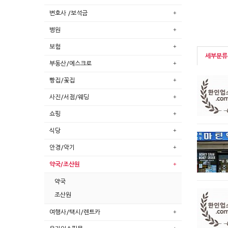
변호사 /보석금
병원
보험
세부분류(
부동산/에스크로
빵집/꽃집
사진/서점/웨딩
쇼핑
식당
안경/악기
약국/조산원
약국
조산원
여행사/택시/렌트카