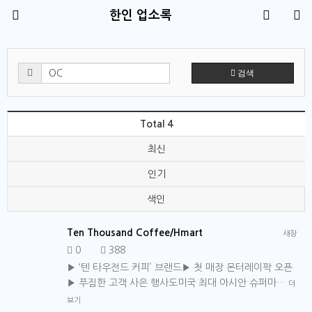
한인 업소록
검색
Total 4
최신
인기
색인
Ten Thousand Coffee/Hmart
새창
0
388
▶ ‘텐 타우전드 커피’ 브랜드▶ 첫 매장 몬터레이팍 오픈
▶ 푸짐한 고객 사은 행사도미국 최대 아시안 슈퍼마…
더
보기