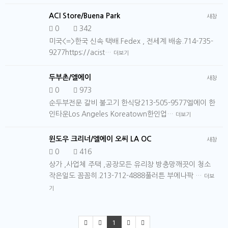
ACI Store/Buena Park
새창
0
342
미국<=>한국 신속 택배.Fedex , 전세계 배송.714-735-
9277https://acist…
더보기
두부촌/엘에이
새창
0
973
순두부전문 갈비 불고기 한식당213-505-9577엘에이 한
인타운Los Angeles Koreatown한인업…
더보기
윈도우 크리너/엘에이 오씨 LA OC
새창
0
416
상가 ,사업체 주택 ,공장모든 유리창 방충망깨끗이 청소
작은일도 꼼꼼히.213-712-4888풀러튼 부에나팍 …
더보
기
1