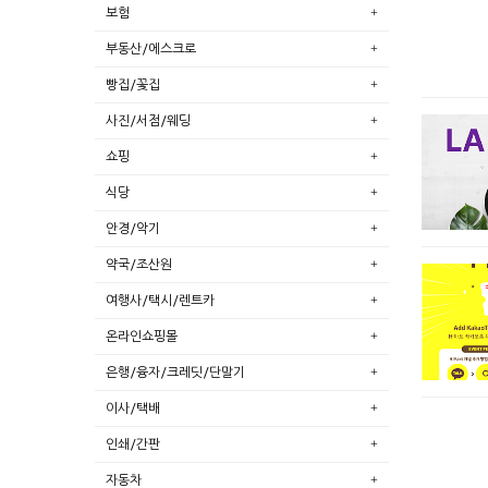
보험
부동산/에스크로
빵집/꽃집
사진/서점/웨딩
쇼핑
식당
안경/악기
약국/조산원
여행사/택시/렌트카
온라인쇼핑몰
은행/융자/크레딧/단말기
이사/택배
인쇄/간판
자동차