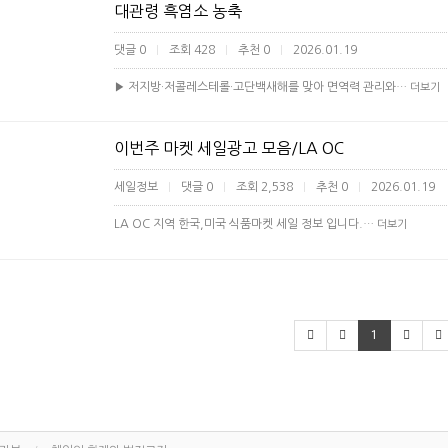
대관령 흑염소 농축
댓글 0
조회 428
추천 0
2026.01.19
|
|
|
▶ 저지방·저콜레스테롤·고단백새해를 맞아 면역력 관리와…
더보기
이번주 마켓 세일광고 모음/LA OC
세일정보
댓글 0
조회 2,538
추천 0
2026.01.19
|
|
|
|
LA OC 지역 한국,미국 식품마켓 세일 정보 입니다.…
더보기
1