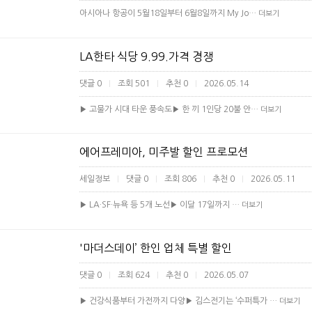
아시아나 항공이 5월18일부터 6월8일까지 My Jo…
더보기
LA한타 식당 9.99.가격 경쟁
댓글 0
조회 501
추천 0
2026.05.14
|
|
|
▶ 고물가 시대 타운 풍속도▶ 한 끼 1인당 20불 안…
더보기
에어프레미아, 미주발 할인 프로모션
세일정보
댓글 0
조회 806
추천 0
2026.05.11
|
|
|
|
▶ LA·SF·뉴욕 등 5개 노선▶ 이달 17일까지 …
더보기
'마더스데이’ 한인 업체 특별 할인
댓글 0
조회 624
추천 0
2026.05.07
|
|
|
▶ 건강식품부터 가전까지 다양▶ 김스전기는 ‘수퍼특가 …
더보기