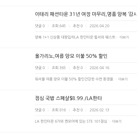
이태리 패션타운 31년 여정 마무리,명품 양복 ‘감
댓글 0
조회 645
추천 0
2026.04.20
|
|
|
양복 1+1·신상품 대량입하LA 한인타운 윌셔와 웨스트…
더보기
올가리노,여름 양모 이불 50% 할인
댓글 0
조회 365
추천 0
2026.04.16
|
|
|
워셔블 여름 양모 이불 50% 할인건강한 수면 환경을 …
더보기
점심 국밥 스페샬$8.99./LA한타
댓글 0
조회 816
추천 0
2026.02.13
|
|
|
LA 한인타운 6가와 켄모어에 있는 STE 101점심 …
더보기