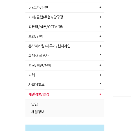
짐/스파/온천
카페/클럽(주점)/당구장
컴퓨터/셀폰/CCTV 경비
호텔/민박
홍보마케팅/사무기/웹디자인
회계사 세무사
학교/학원/유학
교회
사업체홍보
세일정보/맛집
맛집
세일정보