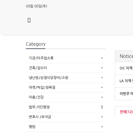
08월 08일(토)
Category
Notic
기관/타주업소록
건축/집수리
OC 지역
냉난방/상점식당장비/소방
LA 지역
마켓/떡집/정육점
이번주 마
미용/건강
법무,이민행정
전체(12)
변호사 /보석금
병원